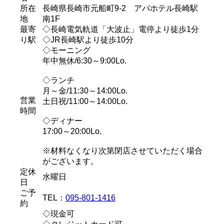
所在
長崎県長崎市元船町9-2 アパホテル長崎駅
地
南1F
最寄
◇長崎電気軌道「大波止」電停より徒歩1分
り駅
◇JR長崎駅より徒歩10分
◇モーニング
年中無休/6:30～9:00Lo.
◇ランチ
月～金/11:30～14:00Lo.
営業
土日祝/11:00～14:00Lo.
時間
◇ディナー
17:00～20:00Lo.
※材料なくなり次第閉店させていただく場合
がございます。
定休
水曜日
日
ご予
TEL：
095-801-1416
約
◇現金可