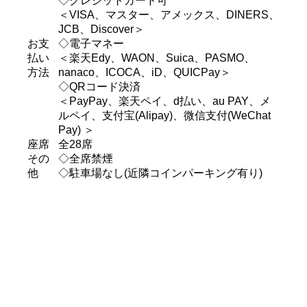
◇クレジットカード可
＜VISA、マスター、アメックス、DINERS、
JCB、Discover＞
お支
◇電子マネー
払い
＜楽天Edy、WAON、Suica、PASMO、
方法
nanaco、ICOCA、iD、QUICPay＞
◇QRコード決済
＜PayPay、楽天ペイ、d払い、au PAY、メ
ルペイ、支付宝(Alipay)、微信支付(WeChat
Pay) ＞
座席
全28席
その
◇全席禁煙
他
◇駐車場なし(近隣コインパーキング有り)